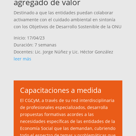
agregado de valor
Destinado a que las entidades puedan colaborar
activamente con el cuidado ambiental en sintonía
con los Objetivos de Desarrollo Sostenible de la ONU
Inicio: 17/04/23
Duración: 7 semanas
Docentes: Lic. Jorge Núñez y Lic. Héctor González
leer más
Capacitaciones a medida
El CGCyM, a través de su red interdisciplinaria
de profesionales especializados, desarrolla
propuestas formativas acordes a las
necesidades específicas de las entidades de la
Economía Social que las demandan, cubriendo
todo el espectro de temas y problemáticas que