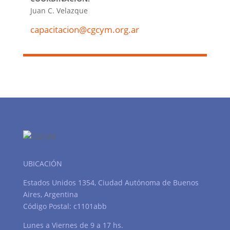
Juan C. Velazque
capacitacion@cgcym.org.ar
UBICACIÓN
Estados Unidos 1354, Ciudad Autónoma de Buenos
Aires, Argentina
Código Postal: c1101abb
Lunes a Viernes de 9 a 17 hs.