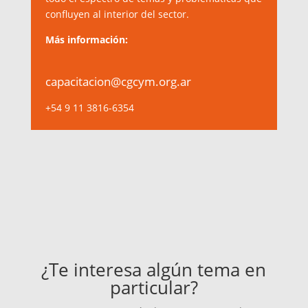
confluyen al interior del sector.
Más información:
capacitacion
@cgcym.org.ar
+54 9 11 3816-6354
¿Te interesa algún tema en
particular?