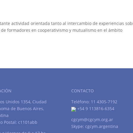
tante actividad orientada tanto al intercambio de experiencias sob
ón de formadores en cooperativismo y mutualismo en el ámbito
ACIÓN
CONTACTO
os Unidos 1354, Ciudad
Teléfono: 11 4305-7192
noma de Buenos Aires,
+54 9 113816-6354
tina
cgcym@cgcym.org.ar
o Postal: c1101abb
Skype: cgcym.argentina