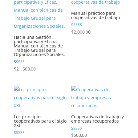
Manual práctico para
cooperativas de trabajo
Valorado con
$
2.000,00
5.00
Hacia una Gestión
de 5
participativa y Eficaz.
Manual con técnicas de
Trabajo Grupal para
Organizaciones Sociales.
Valorado con
$
21.500,00
5.00
de 5
Los principios
Cooperativas de trabajo y
cooperativos para el siglo
empresas recuperadas
XXI
Valorad
$
500,00
o con