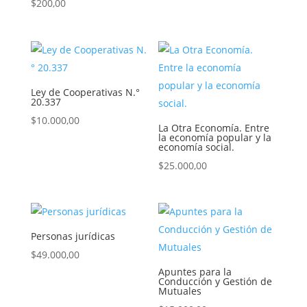
Valorado con
$
200,00
3.00
5.00
de 5
de 5
Ley de Cooperativas N.°
20.337
$
10.000,00
La Otra Economía. Entre
la economía popular y la
economía social.
$
25.000,00
Personas jurídicas
$
49.000,00
Apuntes para la
Conducción y Gestión de
Mutuales