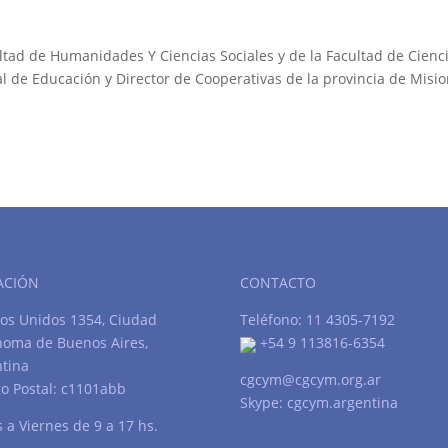
ltad de Humanidades Y Ciencias Sociales y de la Facultad de Cienc
 de Educación y Director de Cooperativas de la provincia de Misio
ACIÓN
CONTACTO
os Unidos 1354, Ciudad
Teléfono: 11 4305-7192
noma de Buenos Aires,
+54 9 113816-6354
tina
cgcym@cgcym.org.ar
o Postal: c1101abb
Skype: cgcym.argentina
 a Viernes de 9 a 17 hs.