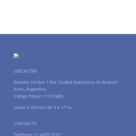
UBICACIÓN
Estados Unidos 1354, Ciudad Autónoma de Buenos
Aires, Argentina
Código Postal: c1101abb
Lunes a Viernes de 9 a 17 hs.
CONTACTO
Teléfono: 11 4305-7192