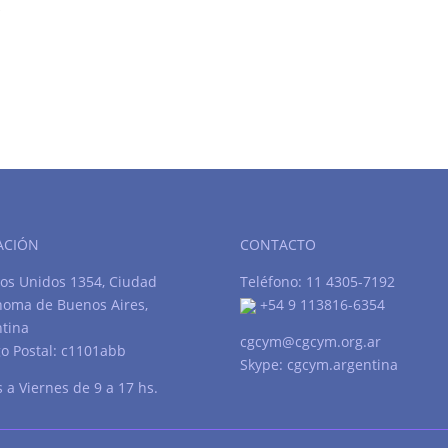
r
ACIÓN
CONTACTO
os Unidos 1354, Ciudad
Teléfono: 11 4305-7192
noma de Buenos Aires,
+54 9 113816-6354
tina
cgcym@cgcym.org.ar
o Postal: c1101abb
Skype: cgcym.argentina
 a Viernes de 9 a 17 hs.