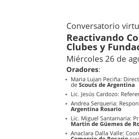
Conversatorio virtu
Reactivando C
Clubes y Funda
Miércoles 26 de ag
Oradores
:
Maria Lujan Peciña: Direc
de
Scouts de Argentina
Lic. Jesús Cardozo: Refere
Andrea Serqueria: Respon
Argentina Rosario
Lic. Miguel Santamaria: P
Martín de Güemes de Ro
Anaclara Dalla Valle: Coo
Comercio de Rosario
cuyo