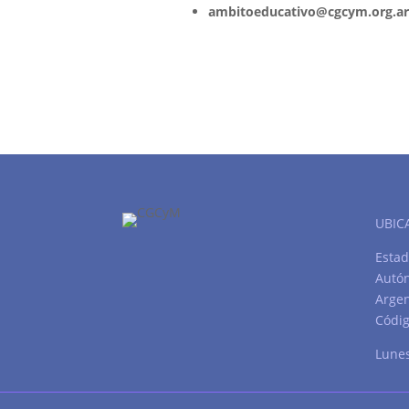
ambitoeducativo@cgcym.org.a
UBIC
Estad
Autó
Argen
Códig
Lunes