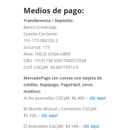
Medios de pago:
Transferencia / Depósito:
Banco Credicoop:
Cuenta Corriente:
191-173-005725-2
Sucursal: 173
Alias: HIELO.SOGA.LIBRE
CBU: 19101738 55017300572528
CUIT CGCyM: 30-68773913-9
MercadoPago (en cuotas con tarjeta de
crédito, Rapipago, PagoFácil, otros
medios):
A) No asociados CGCyM: $6.900.-:
clic aquí
B) Mundo Mutual / Convenios CGCyM:
$5.520.-:
clic aquí
C) Asociados CGCyM: $4.140.-:
clic aquí