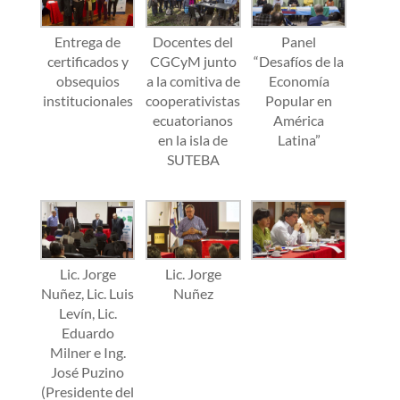
Entrega de
Docentes del
Panel
certificados y
CGCyM junto
“Desafíos de la
obsequios
a la comitiva de
Economía
institucionales
cooperativistas
Popular en
ecuatorianos
América
en la isla de
Latina”
SUTEBA
Lic. Jorge
Lic. Jorge
Nuñez, Lic. Luis
Nuñez
Levín, Lic.
Eduardo
Milner e Ing.
José Puzino
(Presidente del