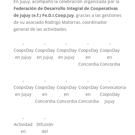
En Jujuy, acompañó la celebración organizada por la
Federación de Desarrollo Integral de Cooperativas
de Jujuy (e.f.) Fe.D.I.Coop.Juy
, gracias a las gestiones
de su asociado Rodrigo Matorras, coordinador
general de las actividades.
CoopsDay
CoopsDay
CoopsDay
CoopsDay
CoopsDay
en Jujuy
en Jujuy
en Jujuy
en
en
Concordia
Concordia
CoopsDay
CoopsDay
CoopsDay
CoopsDay
Convocatoria
en Jujuy
en
en
en
CoopsDay
Concordia
Concordia
Concordia
Jujuy
Actividad
Difusión
en
del