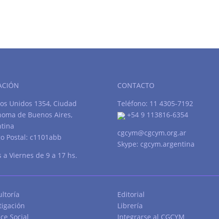
ACIÓN
CONTACTO
os Unidos 1354, Ciudad
Teléfono: 11 4305-7192
noma de Buenos Aires,
+54 9 113816-6354
tina
cgcym@cgcym.org.ar
o Postal: c1101abb
Skype: cgcym.argentina
 a Viernes de 9 a 17 hs.
ltoría
Editorial
tigación
Librería
ce Social
Integrarse al CGCYM