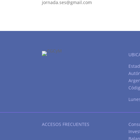
jornada.ses@gmail.com
UBIC
Estad
Autó
Argen
Códig
Lunes
ACCESOS FRECUENTES
Consu
Inves
Balan