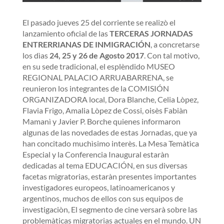
El pasado jueves 25 del corriente se realizò el
lanzamiento oficial de las
TERCERAS JORNADAS
ENTRERRIANAS DE INMIGRACIÓN
, a concretarse
los dìas
24, 25 y 26 de Agosto 2017
. Con tal motivo,
en su sede tradicional, el esplèndido MUSEO
REGIONAL PALACIO ARRUABARRENA, se
reunieron los integrantes de la COMISIÓN
ORGANIZADORA local, Dora Blanche, Celia Lòpez,
Flavia Frigo, Amalia Lòpez de Cossi, oisès Fabiàn
Mamanì y Javier P. Borche quienes informaron
algunas de las novedades de estas Jornadas, que ya
han concitado muchìsimo interès. La Mesa Temàtìca
Especial y la Conferencia Inaugural estaràn
dedicadas al tema EDUCACIÓN, en sus diversas
facetas migratorias, estaràn presentes importantes
investigadores europeos, latinoamericanos y
argentinos, muchos de ellos con sus equipos de
investigaciòn, El segmento de cine versarà sobre las
problemàticas migratorias actuales en el mundo. UN