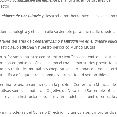
ación y actualización permanente
para fortalecer los saberes de
sector.
Gabinete de Consultoría
y desarrollamos herramientas clave como 
ación tecnológica y el desarrollo sostenible para que nadie quede at
a través del área de
Cooperativismo y Mutualismo en el ámbito educ
uestro
sello editorial
y nuestro periódico Mundo Mutual.
so, reforzamos nuestro compromiso científico, académico e instituc
os con organismos oficiales como el INAES, ministerios provinciales
ades y múltiples mutuales y cooperativas hermanas de todo el terri
a, día a día, que otra economía y otra sociedad son posibles.
ntina resonará con fuerza en la próxima Conferencia Mundial de 
rativas somos el motor del Objetivo de Desarrollo Sostenible 16 de 
struye con instituciones sólidas y un modelo económico centrado 
 a mis colegas del Consejo Directivo invitamos a seguir profundiz