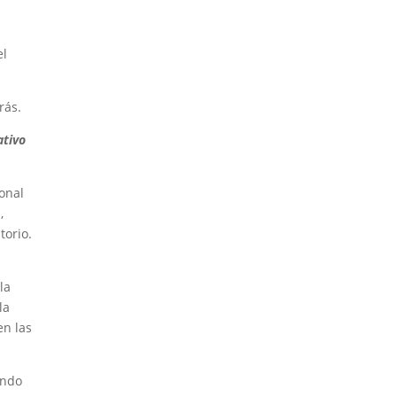
el
rás.
ativo
ional
,
torio.
la
la
en las
ando