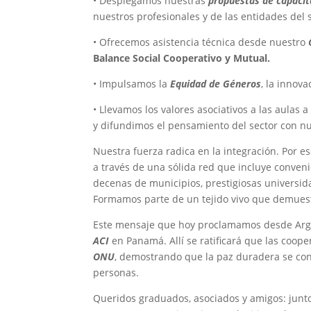
• Desplegamos nuestras
propuestas de capacit
nuestros profesionales y de las entidades del 
• Ofrecemos asistencia técnica desde nuestro
Balance Social Cooperativo y Mutual.
• Impulsamos la
Equidad de Géneros
, la innov
• Llevamos los valores asociativos a las aulas 
y difundimos el pensamiento del sector con n
Nuestra fuerza radica en la integración. Por e
a través de una sólida red que incluye conveni
decenas de municipios, prestigiosas universid
Formamos parte de un tejido vivo que demuestr
Este mensaje que hoy proclamamos desde Arge
ACI
en Panamá. Allí se ratificará que las coope
ONU
, demostrando que la paz duradera se con
personas.
Queridos graduados, asociados y amigos: junto