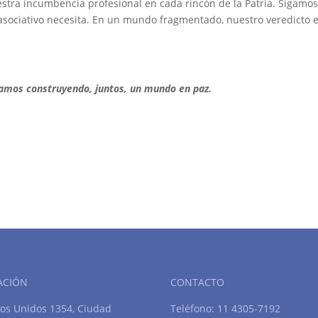
tra incumbencia profesional en cada rincón de la Patria. Sigamo
 asociativo necesita. En un mundo fragmentado, nuestro veredicto 
igamos construyendo, juntos, un mundo en paz.
ACIÓN
CONTACTO
os Unidos 1354, Ciudad
Teléfono: 11 4305-7192