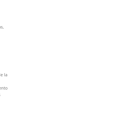
s,
e la
ento
s