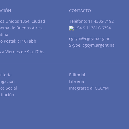
ACIÓN
CONTACTO
os Unidos 1354, Ciudad
Teléfono: 11 4305-7192
noma de Buenos Aires,
+54 9 113816-6354
tina
cgcym@cgcym.org.ar
o Postal: c1101abb
Skype: cgcym.argentina
 a Viernes de 9 a 17 hs.
ltoría
Editorial
tigación
Librería
ce Social
Integrarse al CGCYM
itación