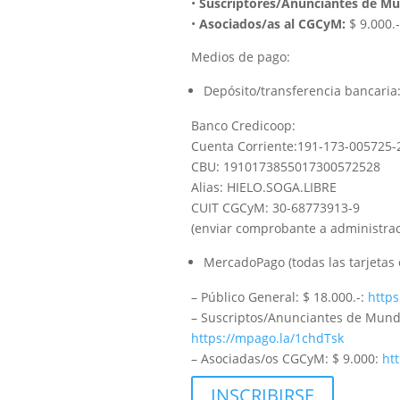
•
Suscriptores/Anunciantes de Mu
•
Asociados/as al CGCyM:
$ 9.000.
Medios de pago:
Depósito/transferencia bancaria
Banco Credicoop:
Cuenta Corriente:191-173-005725-2
CBU: 1910173855017300572528
Alias: HIELO.SOGA.LIBRE
CUIT CGCyM: 30-68773913-9
(enviar comprobante a administra
MercadoPago (todas las tarjetas 
– Público General: $ 18.000.-:
https
– Suscriptos/Anunciantes de Mundo
https://mpago.la/1chdTsk
– Asociadas/os CGCyM: $ 9.000:
ht
INSCRIBIRSE