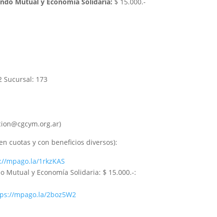
ndo Mutual y Economía Solidaria:
$ 15.000.-
-
:
 Sucursal: 173
cion@cgcym.org.ar)
en cuotas y con beneficios diversos):
://mpago.la/1rkzKAS
 Mutual y Economía Solidaria: $ 15.000.-:
tps://mpago.la/2boz5W2