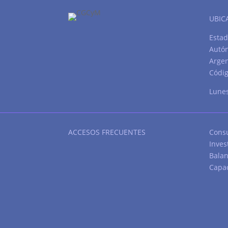
UBIC
Estad
Autó
Argen
Códig
Lunes
ACCESOS FRECUENTES
Consu
Inves
Balan
Capac