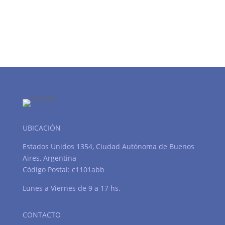
UBICACIÓN
Estados Unidos 1354, Ciudad Autónoma de Buenos
Aires, Argentina
Código Postal: c1101abb
Lunes a Viernes de 9 a 17 hs.
CONTACTO