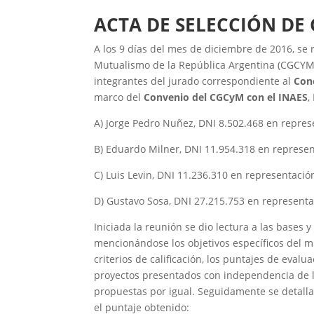
ACTA DE SELECCIÓN DE
A los 9 días del mes de diciembre de 2016, se
Mutualismo de la República Argentina (CGCYM
integrantes del jurado correspondiente al
Con
marco del
Convenio del CGCyM con el INAES
,
A) Jorge Pedro Nuñez, DNI 8.502.468 en repre
B) Eduardo Milner, DNI 11.954.318 en repres
C) Luis Levin, DNI 11.236.310 en representaci
D) Gustavo Sosa, DNI 27.215.753 en represent
Iniciada la reunión se dio lectura a las bases 
mencionándose los objetivos específicos del m
criterios de calificación, los puntajes de evalu
proyectos presentados con independencia de la
propuestas por igual. Seguidamente se detallan
el puntaje obtenido: