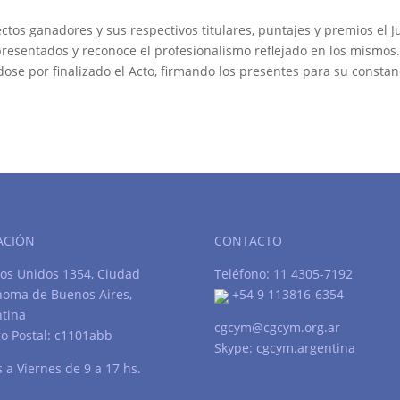
ctos ganadores y sus respectivos titulares, puntajes y premios el 
 presentados y reconoce el profesionalismo reflejado en los mismos
dose por finalizado el Acto, firmando los presentes para su constan
ACIÓN
CONTACTO
os Unidos 1354, Ciudad
Teléfono: 11 4305-7192
noma de Buenos Aires,
+54 9 113816-6354
tina
cgcym@cgcym.org.ar
o Postal: c1101abb
Skype: cgcym.argentina
 a Viernes de 9 a 17 hs.