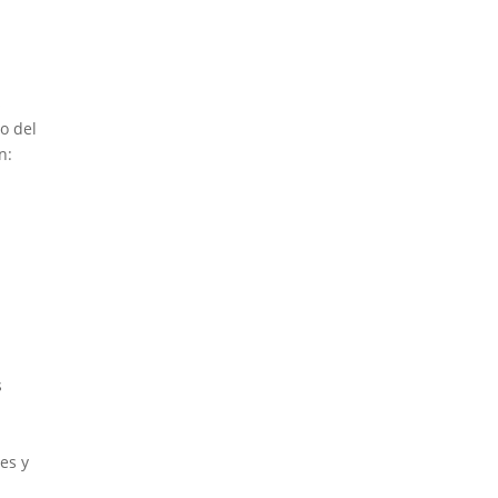
s
o del
n:
s
es y