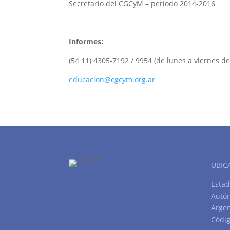
Secretario del CGCyM – período 2014-2016
Informes:
(54 11) 4305-7192
/ 9954 (de lunes a viernes de
educacion@cgcym.org.ar
UBIC
Estad
Autó
Argen
Códig