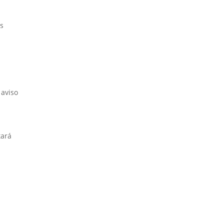
as
 aviso
tará