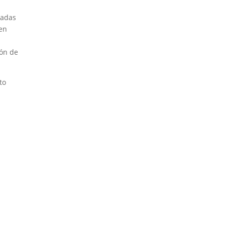
ladas
 en
ión de
to