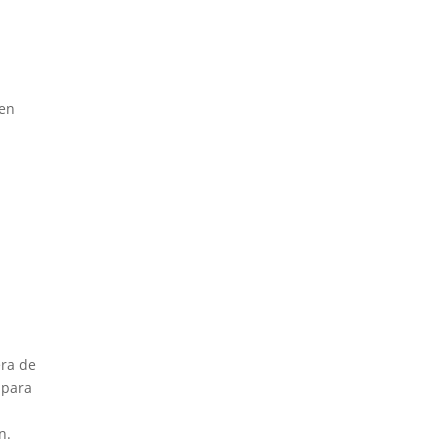
een
era de
 para
°
n.