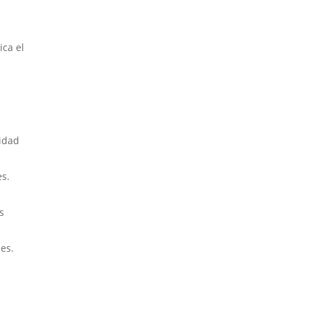
ica el
lidad
es.
s
les.