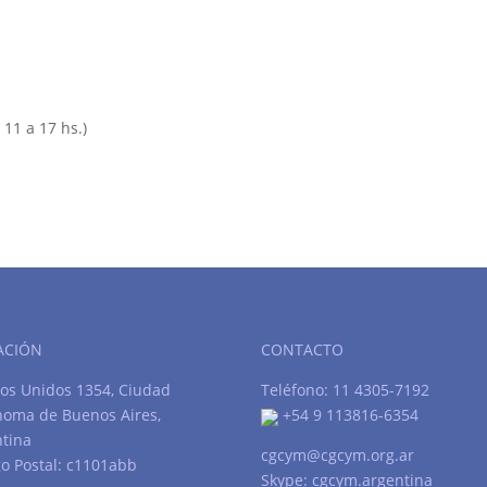
 11 a 17 hs.)
ACIÓN
CONTACTO
os Unidos 1354, Ciudad
Teléfono: 11 4305-7192
noma de Buenos Aires,
+54 9 113816-6354
tina
cgcym@cgcym.org.ar
o Postal: c1101abb
Skype: cgcym.argentina