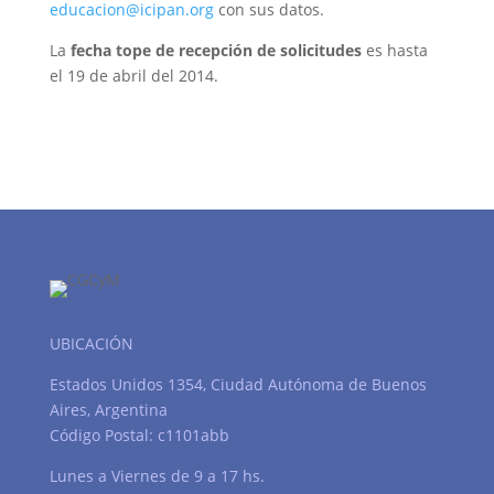
educacion@icipan.org
con sus datos.
La
fecha tope de recepción de solicitudes
es hasta
el 19 de abril del 2014.
UBICACIÓN
Estados Unidos 1354, Ciudad Autónoma de Buenos
Aires, Argentina
Código Postal: c1101abb
Lunes a Viernes de 9 a 17 hs.