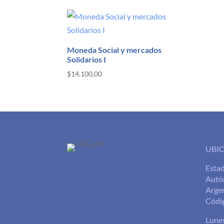
Moneda Social y mercados
Solidarios I
$
14.100,00
UBI
Esta
Autó
Arge
Códi
Lunes