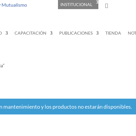
y Mutualismo
INSTITUCIONAL
O
CAPACITACIÓN
PUBLICACIONES
TIENDA
NOT
ia”
n mantenimiento y los productos no estarán disponibles.