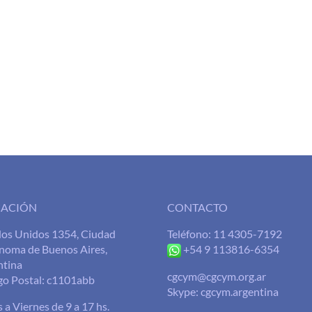
CACIÓN
CONTACTO
dos Unidos 1354, Ciudad
Teléfono: 11 4305-7192
noma de Buenos Aires,
+54 9 113816-6354
ntina
cgcym@cgcym.org.ar
go Postal: c1101abb
Skype: cgcym.argentina
 a Viernes de 9 a 17 hs.