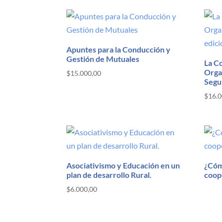
por
los
últimos
Apuntes para la Conducción y
Gestión de Mutuales
La C
Orga
$
15.000,00
Segu
$
16.0
Asociativismo y Educación en un
¿Cóm
plan de desarrollo Rural.
coop
$
6.000,00