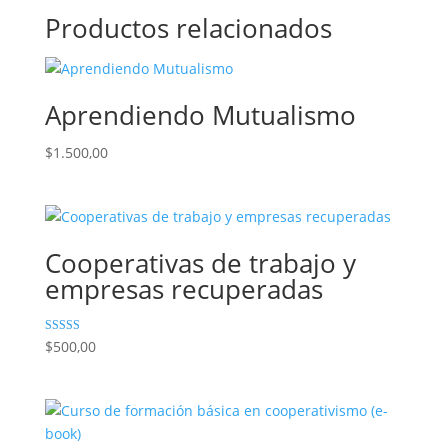
Productos relacionados
Aprendiendo Mutualismo
$
1.500,00
Cooperativas de trabajo y
empresas recuperadas
Valorad
$
500,00
o con
3.00
de 5