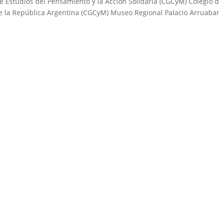
de Estudios del Pensamiento y la Acción Solidaria (CGCyM) Colegio 
 la República Argentina (CGCyM) Museo Regional Palacio Arruaba