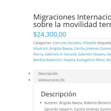
Migraciones Internacio
sobre la movilidad te
$
24.300,00
Categorías:
Ciencias Sociales
,
Filosofía
Etiquet
Viladrich
,
Brígida Baeza
,
Cecilia Jiménez Zunin
Sierra
,
Gabriela A. Karasik
,
Gabriela Novaro
,
Ge
Martha Radonich
,
Natalia Evangelina Pérez
,
Ro
Descripción
Valoraciones (0)
Descripción
Autores: Brígida Baeza, Roberto Benencia
Gerardo Halpern, Cecilia Jiménez Zunino