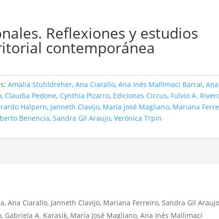
nales. Reflexiones y estudios
rritorial contemporánea
as:
Amalia Stuhldreher
,
Ana Ciarallo
,
Ana Inés Mallimaci Barral
,
Ana
o
,
Claudia Pedone
,
Cynthia Pizarro
,
Ediciones Ciccus
,
Fulvio A. River
rardo Halpern
,
Janneth Clavijo
,
María José Magliano
,
Mariana Ferre
berto Benencia
,
Sandra Gil Araujo
,
Verónica Trpin
, Ana Ciarallo, Janneth Clavijo, Mariana Ferreiro, Sandra Gil Araujo
, Gabriela A. Karasik, María José Magliano, Ana Inés Mallimaci