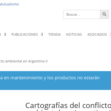
Institucio
 Mutualismo
Botón de bús
Buscar:
N
PUBLICACIONES
TIENDA
NOTICIAS
ASOCIADOS
icto ambiental en Argentina II
ra en mantenimiento y los productos no estarán
Cartografías del conflict